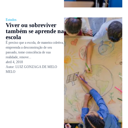
Estudos
Viver ou sobreviver
também se aprende na
escola
É preciso que a escola, de maneira coletiva,
empreenda a desconstrução de seu
passado, tome consciência de sua
realidade, renove...
abril 4, 2018
Autor:
LUIZ GONZAGA DE MELO
MELO