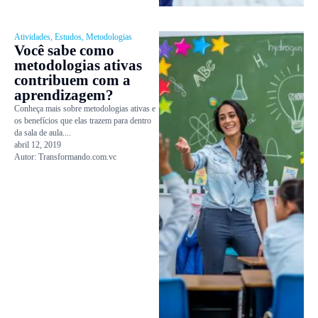
Atividades
,
Estudos
,
Metodologias
Você sabe como
metodologias ativas
contribuem com a
aprendizagem?
Conheça mais sobre metodologias ativas e
os benefícios que elas trazem para dentro
da sala de aula....
abril 12, 2019
Autor:
Transformando.com.vc