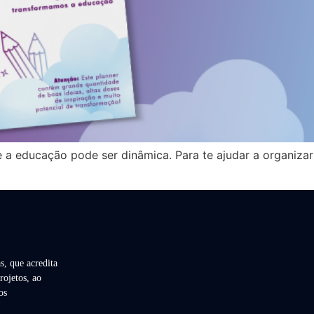
 educação pode ser dinâmica. Para te ajudar a organizar s
s, que acredita
rojetos, ao
os