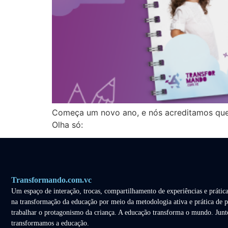
Começa um novo ano, e nós acreditamos que a
Olha só:
Transformando.com.vc
Um espaço de interação, trocas, compartilhamento de experiências e prática
na transformação da educação por meio da metodologia ativa e prática de p
trabalhar o protagonismo da criança. A educação transforma o mundo. Junt
transformamos a educação.