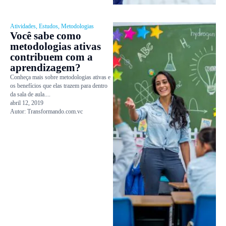
Atividades
,
Estudos
,
Metodologias
Você sabe como
metodologias ativas
contribuem com a
aprendizagem?
Conheça mais sobre metodologias ativas e
os benefícios que elas trazem para dentro
da sala de aula....
abril 12, 2019
Autor:
Transformando.com.vc