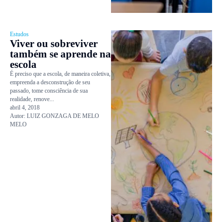
Estudos
Viver ou sobreviver
também se aprende na
escola
É preciso que a escola, de maneira coletiva,
empreenda a desconstrução de seu
passado, tome consciência de sua
realidade, renove...
abril 4, 2018
Autor:
LUIZ GONZAGA DE MELO
MELO