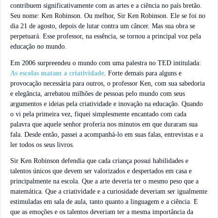
contribuem significativamente com as artes e a ciência no país bretão.
Seu nome: Ken Robinson. Ou melhor, Sir Ken Robinson. Ele se foi no
dia 21 de agosto, depois de lutar contra um câncer. Mas sua obra se
perpetuará. Esse professor, na essência, se tornou a principal voz pela
educação no mundo.
Em 2006 surpreendeu o mundo com uma palestra no TED intitulada:
As escolas matam a criatividade
. Forte demais para alguns e
provocação necessária para outros, o professor Ken, com sua sabedoria
e elegância, arrebatou milhões de pessoas pelo mundo com seus
argumentos e ideias pela criatividade e inovação na educação. Quando
o vi pela primeira vez, fiquei simplesmente encantado com cada
palavra que aquele senhor proferia nos minutos em que duraram sua
fala. Desde então, passei a acompanhá-lo em suas falas, entrevistas e a
ler todos os seus livros.
Sir Ken Robinson defendia que cada criança possui habilidades e
talentos únicos que devem ser valorizados e despertados em casa e
principalmente na escola. Que a arte deveria ter o mesmo peso que a
matemática. Que a criatividade e a curiosidade deveriam ser igualmente
estimuladas em sala de aula, tanto quanto a linguagem e a ciência. E
que as emoções e os talentos deveriam ter a mesma importância da