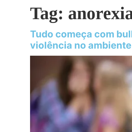
Tag:
anorexi
Tudo começa com bull
violência no ambiente