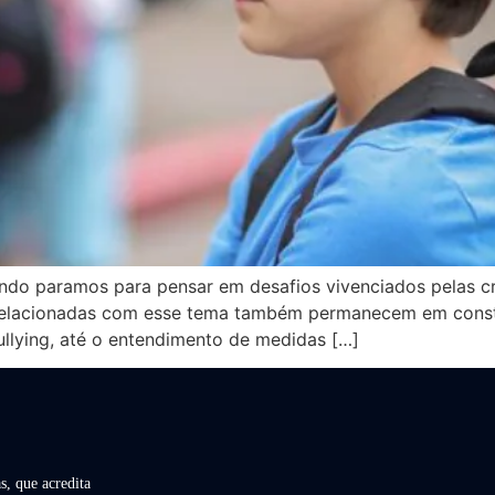
ndo paramos para pensar em desafios vivenciados pelas cr
 relacionadas com esse tema também permanecem em const
lying, até o entendimento de medidas […]
s, que acredita