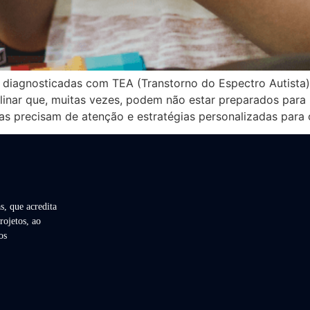
 diagnosticadas com TEA (Transtorno do Espectro Autista) 
linar que, muitas vezes, podem não estar preparados para 
as precisam de atenção e estratégias personalizadas para 
s, que acredita
rojetos, ao
os