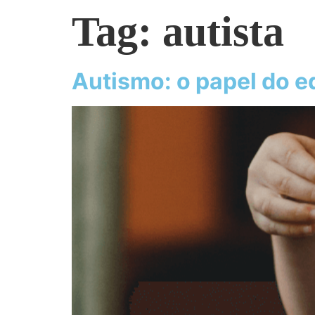
Tag:
autista
Autismo: o papel do e