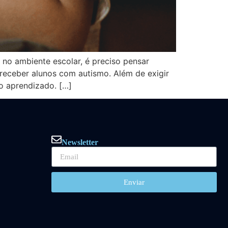
no ambiente escolar, é preciso pensar
receber alunos com autismo. Além de exigir
o aprendizado. […]
Newsletter
Enviar