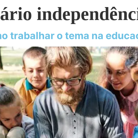
nário independênc
mo trabalhar o tema na educaç