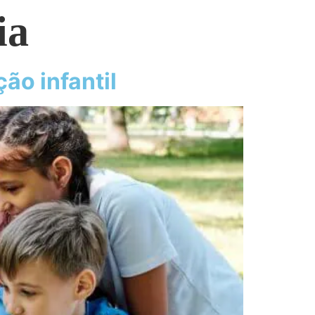
ia
ão infantil