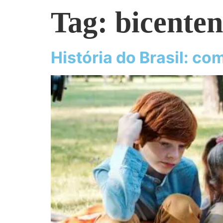
Tag:
bicente
História do Brasil: co