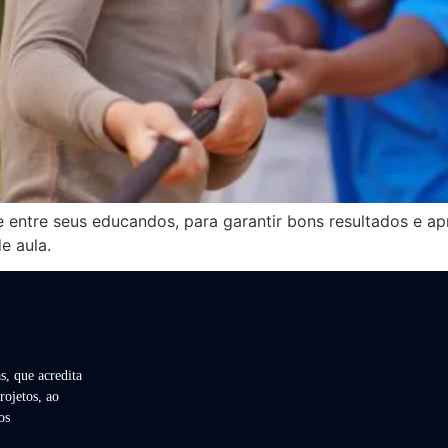
entre seus educandos, para garantir bons resultados e ap
e aula.
s, que acredita
rojetos, ao
os