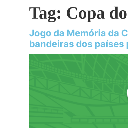
Tag:
Copa d
Jogo da Memória da C
bandeiras dos países 