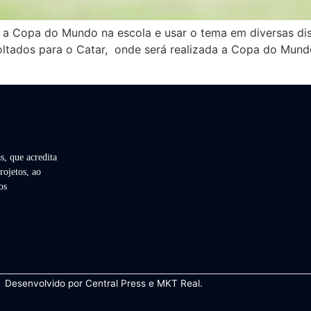
r a Copa do Mundo na escola e usar o tema em diversas dis
ltados para o Catar, onde será realizada a Copa do Mundo 
s, que acredita
rojetos, ao
os
Desenvolvido por
Central Press
e
MKT Real.