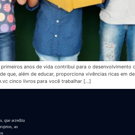
 primeiros anos de vida contribui para o desenvolvimento d
ade que, além de educar, proporciona vivências ricas em d
c cinco livros para você trabalhar […]
s, que acredita
rojetos, ao
os