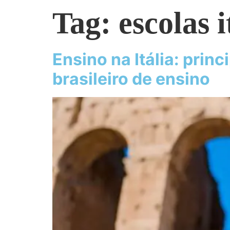
Tag:
escolas i
Ensino na Itália: princ
brasileiro de ensino