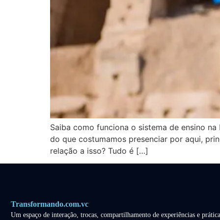
Saiba como funciona o sistema de ensino na It
do que costumamos presenciar por aqui, prin
relação a isso? Tudo é […]
Transformando.com.vc
Um espaço de interação, trocas, compartilhamento de experiências e prática