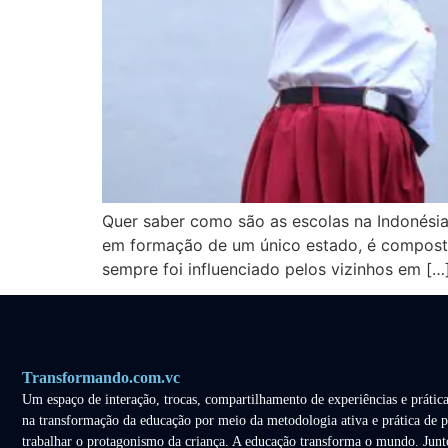
Quer saber como são as escolas na Indonési
em formação de um único estado, é composto p
sempre foi influenciado pelos vizinhos em […
Transformando.com.vc
Um espaço de interação, trocas, compartilhamento de experiências e prática
na transformação da educação por meio da metodologia ativa e prática de p
trabalhar o protagonismo da criança. A educação transforma o mundo. Junt