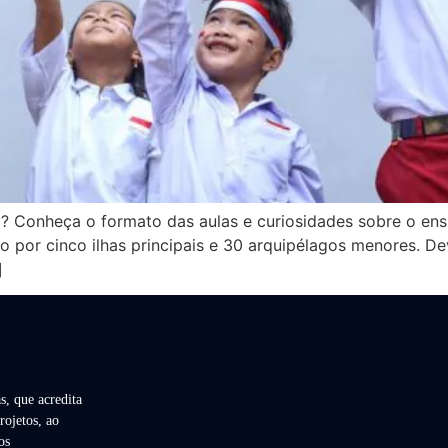
a? Conheça o formato das aulas e curiosidades sobre o en
or cinco ilhas principais e 30 arquipélagos menores. Devi
]
s, que acredita
rojetos, ao
os