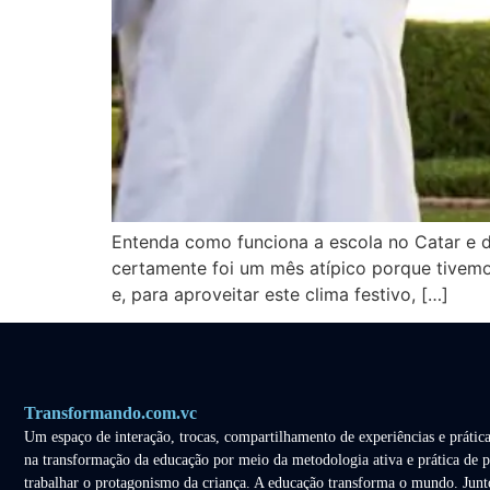
Entenda como funciona a escola no Catar e d
certamente foi um mês atípico porque tivemo
e, para aproveitar este clima festivo, […]
Transformando.com.vc
Um espaço de interação, trocas, compartilhamento de experiências e prática
na transformação da educação por meio da metodologia ativa e prática de p
trabalhar o protagonismo da criança. A educação transforma o mundo. Junt