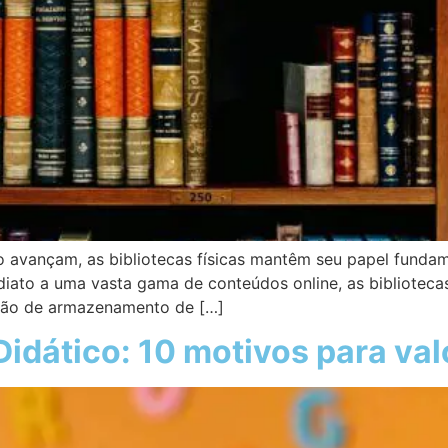
o avançam, as bibliotecas físicas mantêm seu papel fund
ediato a uma vasta gama de conteúdos online, as bibliote
nção de armazenamento de […]
Didático: 10 motivos para valo