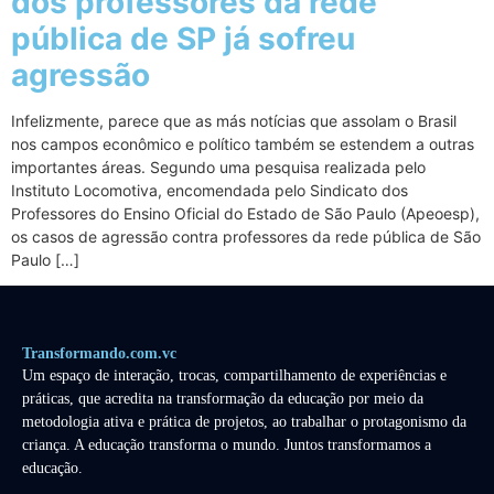
dos professores da rede
pública de SP já sofreu
agressão
Infelizmente, parece que as más notícias que assolam o Brasil
nos campos econômico e político também se estendem a outras
importantes áreas. Segundo uma pesquisa realizada pelo
Instituto Locomotiva, encomendada pelo Sindicato dos
Professores do Ensino Oficial do Estado de São Paulo (Apeoesp),
os casos de agressão contra professores da rede pública de São
Paulo […]
Transformando.com.vc
Um espaço de interação, trocas, compartilhamento de experiências e
práticas, que acredita na transformação da educação por meio da
metodologia ativa e prática de projetos, ao trabalhar o protagonismo da
criança. A educação transforma o mundo. Juntos transformamos a
educação.