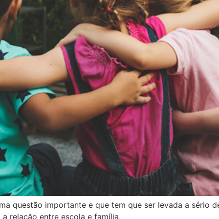
a questão importante e que tem que ser levada a sério d
a relação entre escola e família.