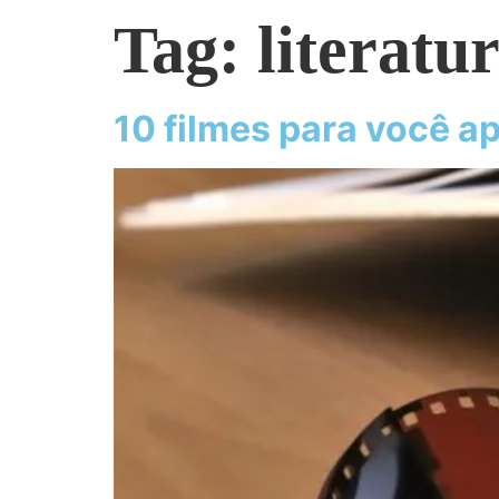
Tag:
literatu
10 filmes para você ap