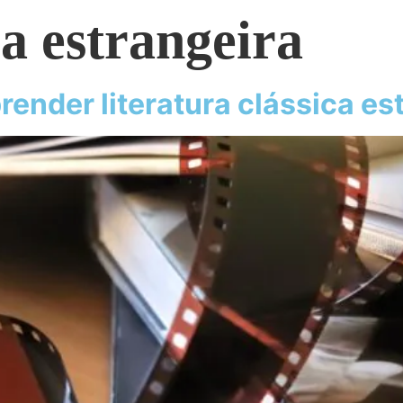
ra estrangeira
render literatura clássica es