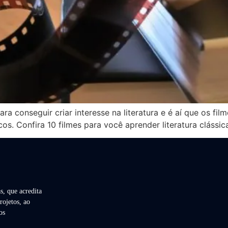
 conseguir criar interesse na literatura e é aí que os fi
os. Confira 10 filmes para você aprender literatura clássica
s, que acredita
rojetos, ao
os