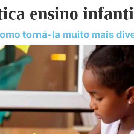
ca ensino infanti
omo torná-la muito mais dive