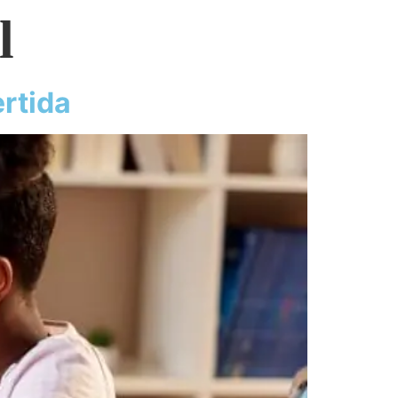
l
rtida