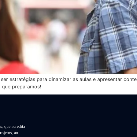
r estratégias para dinamizar as aulas e apresentar conteú
o que preparamos!
s, que acredita
rojetos, ao