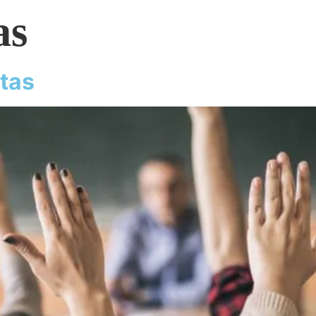
as
ntas