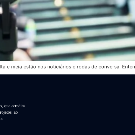
ta e meia estão nos noticiários e rodas de conversa. Ente
s, que acredita
rojetos, ao
os