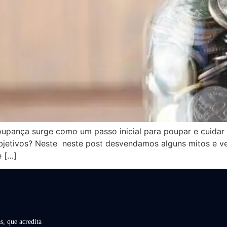
upança surge como um passo inicial para poupar e cuidar d
bjetivos? Neste neste post desvendamos alguns mitos e v
e […]
s, que acredita