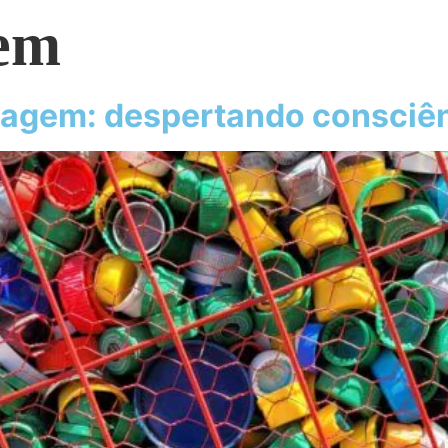
gem
clagem: despertando consciê