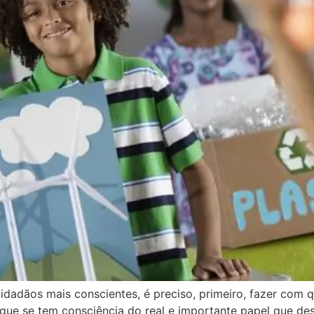
adãos mais conscientes, é preciso, primeiro, fazer com q
 que se tem consciência do real e importante papel que de