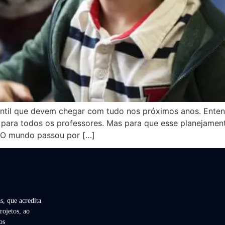
ntil que devem chegar com tudo nos próximos anos. Entend
 para todos os professores. Mas para que esse planejament
. O mundo passou por […]
s, que acredita
rojetos, ao
os