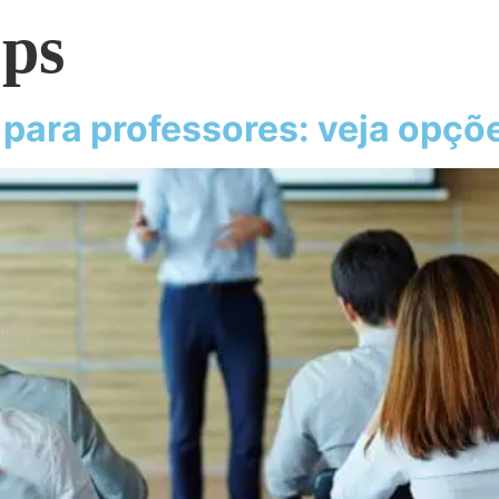
ps
para professores: veja opçõ