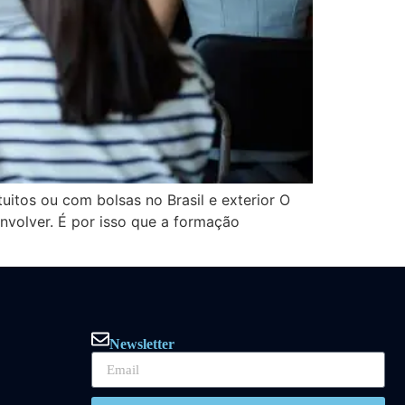
itos ou com bolsas no Brasil e exterior O
nvolver. É por isso que a formação
Newsletter