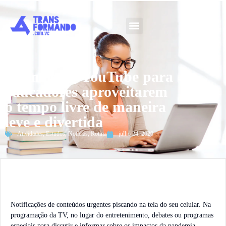
Guia 2026
6 canais no YouTube para
educadores aproveitarem
o tempo livre de maneira
leve e divertida
Atividades
,
Estudos
,
Notícias
,
Rotina
julho 24, 2020
Notificações de conteúdos urgentes piscando na tela do seu celular. Na
programação da TV, no lugar do entretenimento, debates ou programas
especiais para discutir e informar sobre os impactos da pandemia