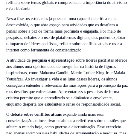
reflitam sobre temas globais e compreendam a importância do ativismo
e da cidadania.
Nessa fase, os estudantes já possuem uma capacidade crítica mais
desenvolvida, o que abre espaço para atividades que os desafiem a
pensar sobre a paz de forma mais profunda e engajada. Por meio de
pesquisas, debates e o uso de plataformas digitais, eles podem explorar
o impacto de líderes pacifistas, refletir sobre conflitos atuais e usar a
internet
como ferramenta de conscientização.
A atividade de
pesquisa e apresentação
sobre líderes pacifistas oferece
aos alunos uma oportunidade de mergulhar na história de figuras
inspiradoras, como Mahatma Gandhi, Martin Luther King Jr. e Malala
Yousafzai. Ao investigar a vida e as lutas desses líderes, os alunos
conseguem entender a relevância das suas ações para a promoção da paz
e os desafios que enfrentaram. Apresentar essas pesquisas de forma
criativa permite que o aprendizado seja dinâmico e envolvente,
enquanto desperta nos estudantes o senso de responsabilidade social.
O
debate sobre conflitos atuais
expande ainda mais essa
conscientização ao incentivar os alunos a refletirem sobre questões que
afetam o mundo hoje, como guerras e discriminação. Esse exercício
não apenas aprimora suas habilidades de argumentação e pesquisa, mas