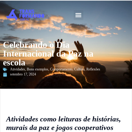
Guia 2026
Celebrando o Dia
Internacional da Paz na
escola
Atividades
,
Bons exemplos
,
Comportamento
,
Cultura
,
Reflexões
setembro 17, 2024
Atividades como leituras de histórias,
murais da paz e jogos cooperativos