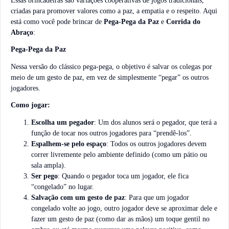
Essas brincadeiras são variações cooperativas de jogos tradicionais,
criadas para promover valores como a paz, a empatia e o respeito. Aqui
está como você pode brincar de
Pega-Pega da Paz
e
Corrida do
Abraço
:
Pega-Pega da Paz
Nessa versão do clássico pega-pega, o objetivo é salvar os colegas por
meio de um gesto de paz, em vez de simplesmente “pegar” os outros
jogadores.
Como jogar:
Escolha um pegador
: Um dos alunos será o pegador, que terá a
função de tocar nos outros jogadores para “prendê-los”.
Espalhem-se pelo espaço
: Todos os outros jogadores devem
correr livremente pelo ambiente definido (como um pátio ou
sala ampla).
Ser pego
: Quando o pegador toca um jogador, ele fica
“congelado” no lugar.
Salvação com um gesto de paz
: Para que um jogador
congelado volte ao jogo, outro jogador deve se aproximar dele e
fazer um gesto de paz (como dar as mãos) um toque gentil no