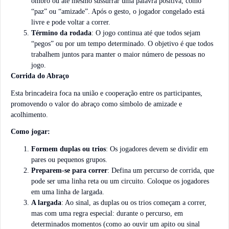
ombro ou até mesmo sussurrar uma palavra positiva, como
“paz” ou “amizade”. Após o gesto, o jogador congelado está
livre e pode voltar a correr.
Término da rodada
: O jogo continua até que todos sejam
“pegos” ou por um tempo determinado. O objetivo é que todos
trabalhem juntos para manter o maior número de pessoas no
jogo.
Corrida do Abraço
Esta brincadeira foca na união e cooperação entre os participantes,
promovendo o valor do abraço como símbolo de amizade e
acolhimento.
Como jogar:
Formem duplas ou trios
: Os jogadores devem se dividir em
pares ou pequenos grupos.
Preparem-se para correr
: Defina um percurso de corrida, que
pode ser uma linha reta ou um circuito. Coloque os jogadores
em uma linha de largada.
A largada
: Ao sinal, as duplas ou os trios começam a correr,
mas com uma regra especial: durante o percurso, em
determinados momentos (como ao ouvir um apito ou sinal