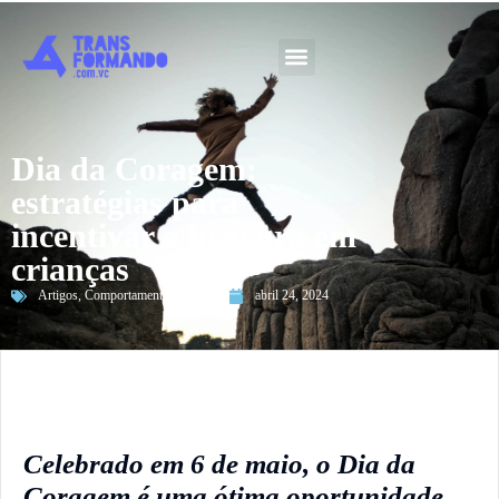
Guia 2026
Dia da Coragem:
estratégias para
incentivar a bravura em
crianças
Artigos
,
Comportamento
,
Reflexões
abril 24, 2024
Celebrado em 6 de maio, o Dia da
Coragem é uma ótima oportunidade