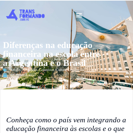
Guia 2026
Diferenças na educação
financeira na escola entre
a Argentina e o Brasil
Artigos
,
Atividades
,
Colunistas
,
Cultura
,
Estudos
novembro 3, 2025
Conheça como o país vem integrando a
educação financeira às escolas e o que