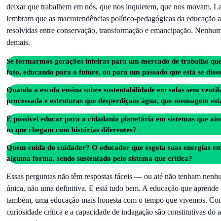
deixar que trabalhem em nós, que nos inquietem, que nos movam. L
lembram que as macrotendências político-pedagógicas da educação a
resolvidas entre conservação, transformação e emancipação. Nenhum
demais.
Se formarmos gerações inteiras para um mercado de trabalho que
fato, educando para o future, ou para um passado que está se diss
Quando a escola ensina sobre sustentabilidade em salas sem vent
processada e estruturas que desperdiçam água, que mensagem est
É possível educar para a cidadania planetária em sistemas que ai
os que chegam com histórias diferentes?
Quem cuida do cuidador? O educador que esgota suas energias e
alguma forma, sendo sustentado pelo sistema que critica?
Essas perguntas não têm respostas fáceis — ou até não tenham nenh
única, não uma definitiva. E está tudo bem. A educação que aprende 
também, uma educação mais honesta com o tempo que vivemos. Como
curiosidade crítica e a capacidade de indagação são constitutivas do