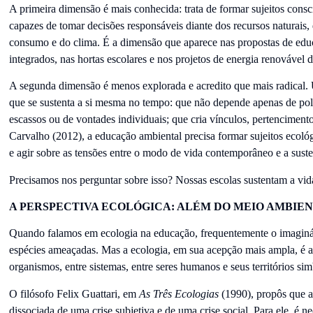
A primeira dimensão é mais conhecida: trata de formar sujeitos consc
capazes de tomar decisões responsáveis diante dos recursos naturais,
consumo e do clima. É a dimensão que aparece nas propostas de educ
integrados, nas hortas escolares e nos projetos de energia renovável d
A segunda dimensão é menos explorada e acredito que mais radical.
que se sustenta a si mesma no tempo: que não depende apenas de políti
escassos ou de vontades individuais; que cria vínculos, pertenciment
Carvalho (2012), a educação ambiental precisa formar sujeitos ecológ
e agir sobre as tensões entre o modo de vida contemporâneo e a suste
Precisamos nos perguntar sobre isso? Nossas escolas sustentam a vid
A PERSPECTIVA ECOLÓGICA: ALÉM DO MEIO AMBIE
Quando falamos em ecologia na educação, frequentemente o imaginário
espécies ameaçadas. Mas a ecologia, em sua acepção mais ampla, é a 
organismos, entre sistemas, entre seres humanos e seus territórios sim
O filósofo Felix Guattari, em
As Três Ecologias
(1990), propôs que a
dissociada de uma crise subjetiva e de uma crise social. Para ele, é ne