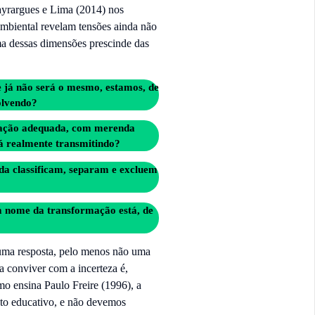
ayrargues e Lima (2014) nos
mbiental revelam tensões ainda não
a dessas dimensões prescinde das
 já não será o mesmo, estamos, de
olvendo?
ilação adequada, com merenda
á realmente transmitindo?
nda classificam, separam e excluem
m nome da transformação está, de
uma resposta, pelo menos não uma
a conviver com a incerteza é,
 ensina Paulo Freire (1996), a
 ato educativo, e não devemos