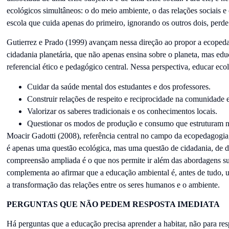
ecológicos simultâneos: o do meio ambiente, o das relações sociais 
escola que cuida apenas do primeiro, ignorando os outros dois, per
Gutierrez e Prado (1999) avançam nessa direção ao propor a ecope
cidadania planetária, que não apenas ensina sobre o planeta, mas educ
referencial ético e pedagógico central. Nessa perspectiva, educar ec
Cuidar da saúde mental dos estudantes e dos professores.
Construir relações de respeito e reciprocidade na comunidade e
Valorizar os saberes tradicionais e os conhecimentos locais.
Questionar os modos de produção e consumo que estruturam n
Moacir Gadotti (2008), referência central no campo da ecopedagogia,
é apenas uma questão ecológica, mas uma questão de cidadania, de de
compreensão ampliada é o que nos permite ir além das abordagens sup
complementa ao afirmar que a educação ambiental é, antes de tudo, u
a transformação das relações entre os seres humanos e o ambiente.
PERGUNTAS QUE NÃO PEDEM RESPOSTA IMEDIATA
Há perguntas que a educação precisa aprender a habitar, não para re