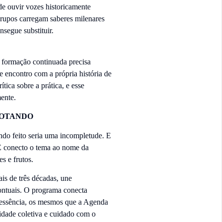
de ouvir vozes historicamente
grupos carregam saberes milenares
segue substituir.
A formação continuada precisa
de encontro com a própria história de
tica sobre a prática, e esse
ente.
ROTANDO
endo feito seria uma incompletude. E
 E conecto o tema ao nome da
s e frutos.
s de três décadas, une
ontuais. O programa conecta
m essência, os mesmos que a Agenda
idade coletiva e cuidado com o