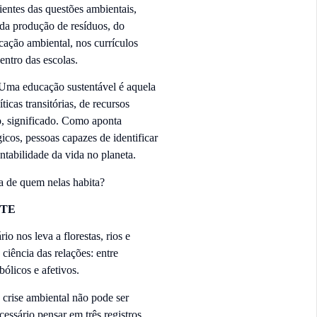
ientes das questões ambientais,
 da produção de resíduos, do
ação ambiental, nos currículos
entro das escolas.
 Uma educação sustentável é aquela
cas transitórias, de recursos
o, significado. Como aponta
icos, pessoas capazes de identificar
ntabilidade da vida no planeta.
a de quem nelas habita?
NTE
 nos leva a florestas, rios e
ciência das relações: entre
bólicos e afetivos.
 crise ambiental não pode ser
cessário pensar em três registros