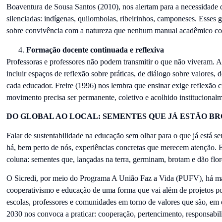
Boaventura de Sousa Santos (2010), nos alertam para a necessidade 
silenciadas: indígenas, quilombolas, ribeirinhos, camponeses. Esses 
sobre convivência com a natureza que nenhum manual acadêmico con
Formação docente continuada e reflexiva
Professoras e professores não podem transmitir o que não viveram. 
incluir espaços de reflexão sobre práticas, de diálogo sobre valores, 
cada educador. Freire (1996) nos lembra que ensinar exige reflexão crí
movimento precisa ser permanente, coletivo e acolhido institucionalm
DO GLOBAL AO LOCAL:
SEMENTES QUE JÁ ESTÃO B
Falar de sustentabilidade na educação sem olhar para o que já está s
há, bem perto de nós, experiências concretas que merecem atenção.
coluna: sementes que, lançadas na terra, germinam, brotam e dão flore
O Sicredi, por meio do Programa A União Faz a Vida (PUFV), há mai
cooperativismo e educação de uma forma que vai além de projetos p
escolas, professores e comunidades em torno de valores que são, e
2030 nos convoca a praticar: cooperação, pertencimento, responsabil