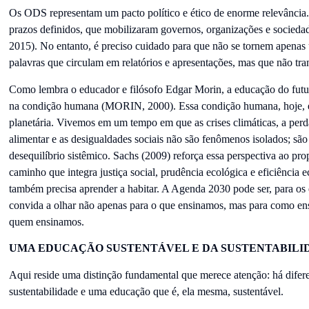
Os ODS representam um pacto político e ético de enorme relevância
prazos definidos, que mobilizaram governos, organizações e socieda
2015). No entanto, é preciso cuidado para que não se tornem apena
palavras que circulam em relatórios e apresentações, mas que não tra
Como lembra o educador e filósofo Edgar Morin, a educação do futu
na condição humana (MORIN, 2000). Essa condição humana, hoje, é
planetária. Vivemos em um tempo em que as crises climáticas, a perd
alimentar e as desigualdades sociais não são fenômenos isolados; s
desequilíbrio sistêmico. Sachs (2009) reforça essa perspectiva ao p
caminho que integra justiça social, prudência ecológica e eficiência
também precisa aprender a habitar. A Agenda 2030 pode ser, para os
convida a olhar não apenas para o que ensinamos, mas para como en
quem ensinamos.
UMA EDUCAÇÃO SUSTENTÁVEL E DA SUSTENTABILI
Aqui reside uma distinção fundamental que merece atenção: há difer
sustentabilidade e uma educação que é, ela mesma, sustentável.