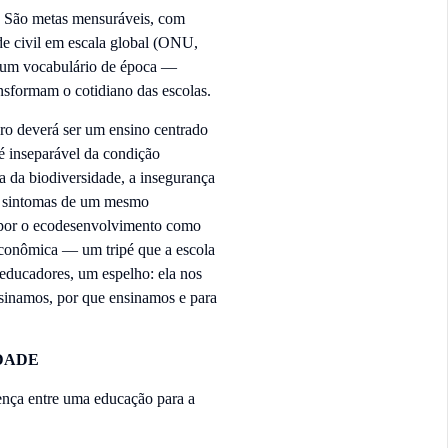
. São metas mensuráveis, com
de civil em escala global (ONU,
s um vocabulário de época —
nsformam o cotidiano das escolas.
ro deverá ser um ensino centrado
 inseparável da condição
a da biodiversidade, a insegurança
ão sintomas de um mesmo
ropor o ecodesenvolvimento como
 econômica — um tripé que a escola
 educadores, um espelho: ela nos
sinamos, por que ensinamos e para
DADE
ença entre uma educação para a