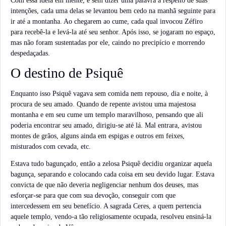
Com essa idéia em mente, e sem dizer uma palavra a respeito de suas
intenções, cada uma delas se levantou bem cedo na manhã seguinte para
ir até a montanha. Ao chegarem ao cume, cada qual invocou Zéfiro
para recebê-la e levá-la até seu senhor. Após isso, se jogaram no espaço,
mas não foram sustentadas por ele, caindo no precipício e morrendo
despedaçadas.
O destino de Psiquê
Enquanto isso Psiquê vagava sem comida nem repouso, dia e noite, à
procura de seu amado. Quando de repente avistou uma majestosa
montanha e em seu cume um templo maravilhoso, pensando que ali
poderia encontrar seu amado, dirigiu-se até lá. Mal entrara, avistou
montes de grãos, alguns ainda em espigas e outros em feixes,
misturados com cevada, etc.
Estava tudo bagunçado, então a zelosa Psiquê decidiu organizar aquela
bagunça, separando e colocando cada coisa em seu devido lugar. Estava
convicta de que não deveria negligenciar nenhum dos deuses, mas
esforçar-se para que com sua devoção, conseguir com que
intercedessem em seu benefício. A sagrada Ceres, a quem pertencia
aquele templo, vendo-a tão religiosamente ocupada, resolveu ensiná-la