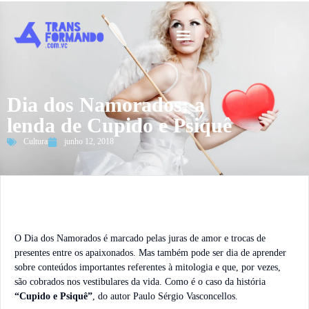
Guia 2026
Dia dos Namorados: a
lenda de Cupido e Psiquê
Cultura
junho 12, 2018
O Dia dos Namorados é marcado pelas juras de amor e trocas de
presentes entre os apaixonados. Mas também pode ser dia de aprender
sobre conteúdos importantes referentes à mitologia e que, por vezes,
são cobrados nos vestibulares da vida. Como é o caso da história
“Cupido e Psiquê”
, do autor Paulo Sérgio Vasconcellos.