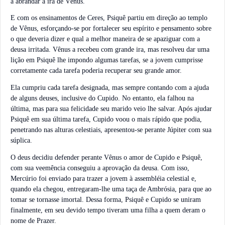
a abrandar a ira de Vênus.
E com os ensinamentos de Ceres, Psiquê partiu em direção ao templo
de Vênus, esforçando-se por fortalecer seu espírito e pensamento sobre
o que deveria dizer e qual a melhor maneira de se apaziguar com a
deusa irritada. Vênus a recebeu com grande ira, mas resolveu dar uma
lição em Psiquê lhe impondo algumas tarefas, se a jovem cumprisse
corretamente cada tarefa poderia recuperar seu grande amor.
Ela cumpriu cada tarefa designada, mas sempre contando com a ajuda
de alguns deuses, inclusive do Cupido. No entanto, ela falhou na
última, mas para sua felicidade seu marido veio lhe salvar. Após ajudar
Psiquê em sua última tarefa, Cupido voou o mais rápido que podia,
penetrando nas alturas celestiais, apresentou-se perante Júpiter com sua
súplica.
O deus decidiu defender perante Vênus o amor de Cupido e Psiquê,
com sua veemência conseguiu a aprovação da deusa. Com isso,
Mercúrio foi enviado para trazer a jovem à assembléia celestial e,
quando ela chegou, entregaram-lhe uma taça de Ambrósia, para que ao
tomar se tornasse imortal. Dessa forma, Psiquê e Cupido se uniram
finalmente, em seu devido tempo tiveram uma filha a quem deram o
nome de Prazer.