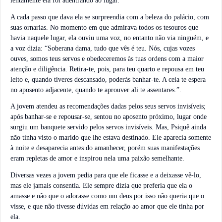
lentamente ela foi adentrando ao lugar.
A cada passo que dava ela se surpreendia com a beleza do palácio, com
suas ornarias. No momento em que admirava todos os tesouros que
havia naquele lugar, ela ouviu uma voz, no entanto não via ninguém, e
a voz dizia: “Soberana dama, tudo que vês é teu. Nós, cujas vozes
ouves, somos teus servos e obedeceremos às tuas ordens com a maior
atenção e diligência. Retira-te, pois, para teu quarto e repousa em teu
leito e, quando tiveres descansado, poderás banhar-te. A ceia te espera
no aposento adjacente, quando te aprouver ali te assentares.”.
A jovem atendeu as recomendações dadas pelos seus servos invisíveis;
após banhar-se e repousar-se, sentou no aposento próximo, lugar onde
surgiu um banquete servido pelos servos invisíveis. Mas, Psiquê ainda
não tinha visto o marido que lhe estava destinado. Ele aparecia somente
à noite e desaparecia antes do amanhecer, porém suas manifestações
eram repletas de amor e inspirou nela uma paixão semelhante.
Diversas vezes a jovem pedia para que ele ficasse e a deixasse vê-lo,
mas ele jamais consentia. Ele sempre dizia que preferia que ela o
amasse e não que o adorasse como um deus por isso não queria que o
visse, e que não tivesse dúvidas em relação ao amor que ele tinha por
ela.