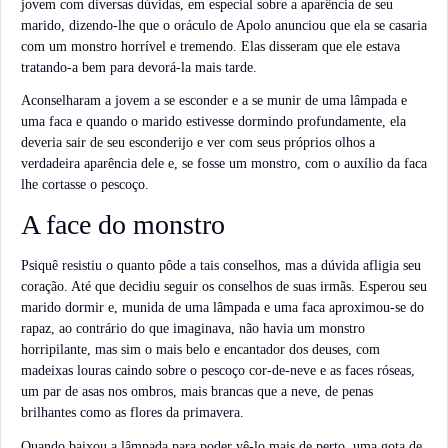
jovem com diversas dúvidas, em especial sobre a aparência de seu
marido, dizendo-lhe que o oráculo de Apolo anunciou que ela se casaria
com um monstro horrível e tremendo. Elas disseram que ele estava
tratando-a bem para devorá-la mais tarde.
Aconselharam a jovem a se esconder e a se munir de uma lâmpada e
uma faca e quando o marido estivesse dormindo profundamente, ela
deveria sair de seu esconderijo e ver com seus próprios olhos a
verdadeira aparência dele e, se fosse um monstro, com o auxílio da faca
lhe cortasse o pescoço.
A face do monstro
Psiquê resistiu o quanto pôde a tais conselhos, mas a dúvida afligia seu
coração. Até que decidiu seguir os conselhos de suas irmãs. Esperou seu
marido dormir e, munida de uma lâmpada e uma faca aproximou-se do
rapaz, ao contrário do que imaginava, não havia um monstro
horripilante, mas sim o mais belo e encantador dos deuses, com
madeixas louras caindo sobre o pescoço cor-de-neve e as faces róseas,
um par de asas nos ombros, mais brancas que a neve, de penas
brilhantes como as flores da primavera.
Quando baixou a lâmpada para poder vê-lo mais de perto, uma gota de