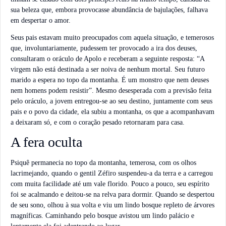
sua beleza que, embora provocasse abundância de bajulações, falhava
em despertar o amor.
Seus pais estavam muito preocupados com aquela situação, e temerosos
que, involuntariamente, pudessem ter provocado a ira dos deuses,
consultaram o oráculo de Apolo e receberam a seguinte resposta: “A
virgem não está destinada a ser noiva de nenhum mortal. Seu futuro
marido a espera no topo da montanha. É um monstro que nem deuses
nem homens podem resistir”. Mesmo desesperada com a previsão feita
pelo oráculo, a jovem entregou-se ao seu destino, juntamente com seus
pais e o povo da cidade, ela subiu a montanha, os que a acompanhavam
a deixaram só, e com o coração pesado retornaram para casa.
A fera oculta
Psiquê permanecia no topo da montanha, temerosa, com os olhos
lacrimejando, quando o gentil Zéfiro suspendeu-a da terra e a carregou
com muita facilidade até um vale florido. Pouco a pouco, seu espírito
foi se acalmando e deitou-se na relva para dormir. Quando se despertou
de seu sono, olhou à sua volta e viu um lindo bosque repleto de árvores
magníficas. Caminhando pelo bosque avistou um lindo palácio e