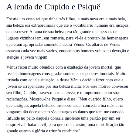
A lenda de Cupido e Psiquê
Existia um certo rei que tinha três filhas, a mais nova era a mais bela,
sua beleza era extraordinária que até o vocabulário humano era incapaz
de descrever. A fama de sua beleza era tão grande que pessoas de
lugares vizinhos iam, em romaria, para vê-la e prestar-lhe homenagens
que eram apropriadas somente à deusa Vênus. Os altares de Vênus
estavam cada vez mais vazios, enquanto os homens voltavam devoção e
atenção à jovem virgem.
Vênus ficou muito ofendida com a exaltação da jovem mortal, que
recebia homenagens consagradas somente aos poderes imortais. Muito
irritada com aquela situação, a deusa Vênus decidiu fazer com que a
jovem se arrependesse por sua beleza ilícita. Por esse motivo convocou
seu filho, Cupido, travesso por natureza, e o importunou com suas
reclamações. Mostrou-lhe Psiquê e disse: “Meu querido filho, quero
que castigues aquela beldade insubordinada; conceda à tua mãe uma
vingança tão doce quanto são amargos os danos que tem me causado.
Infunde no peito daquela donzela insolente uma paixão por um ser
desprezível, baixo e vil, para que colha, assim, uma mortificação tão
grande quanto a glória e triunfo recebidos”.