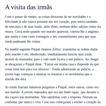
A visita das irmãs
Com o passar do tempo, as coisas deixaram de ser novidades e a
felicidade já não estava presente em seu coração, pois sentia saudades
de seus pais e de suas irmãs, além disso, nenhum deles sabiam como ela
estava. Certa noite quando seu marido apareceu, contou-lhe a angústia
que sentia e com custo conseguiu o seu consentimento para que suas
irmãs pudessem lhe visitar.
Na manhã seguinte Psiquê chamou Zéfiro, transmitiu as ordens dadas
pelo marido e ele, obedecendo, imediatamente buscou suas irmãs
através da montanha, para o vale onde ficava o seu palácio. Ao chegar
se abraçaram e Psiquê disse: “Entrai em minha casa e disponde do que
vossa irmã tem para vos oferecer”. Então adentraram ao palácio, a
jovem logo começou a mostrar os tesouros e as mordomias que o
marido lhe dera.
As irmãs fizeram inúmeras perguntas a Psiquê, entre outras, como era
seu marido. A jovem respondeu que era um lindo rapaz, que durante o
dia caçava nas montanhas. Não satisfeitas com a resposta, fizeram-na
confessar que nunca o vira. Com isso começaram a encher o coração da