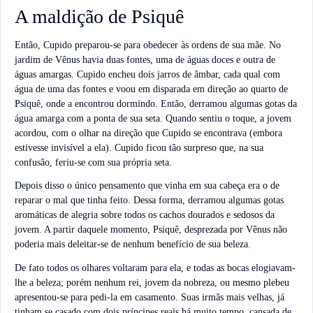
A maldição de Psiquê
Então, Cupido preparou-se para obedecer às ordens de sua mãe. No
jardim de Vênus havia duas fontes, uma de águas doces e outra de
águas amargas. Cupido encheu dois jarros de âmbar, cada qual com
água de uma das fontes e voou em disparada em direção ao quarto de
Psiquê, onde a encontrou dormindo. Então, derramou algumas gotas da
água amarga com a ponta de sua seta. Quando sentiu o toque, a jovem
acordou, com o olhar na direção que Cupido se encontrava (embora
estivesse invisível a ela). Cupido ficou tão surpreso que, na sua
confusão, feriu-se com sua própria seta.
Depois disso o único pensamento que vinha em sua cabeça era o de
reparar o mal que tinha feito. Dessa forma, derramou algumas gotas
aromáticas de alegria sobre todos os cachos dourados e sedosos da
jovem. A partir daquele momento, Psiquê, desprezada por Vênus não
poderia mais deleitar-se de nenhum benefício de sua beleza.
De fato todos os olhares voltaram para ela, e todas as bocas elogiavam-
lhe a beleza; porém nenhum rei, jovem da nobreza, ou mesmo plebeu
apresentou-se para pedi-la em casamento. Suas irmãs mais velhas, já
tinham se casado com dois príncipes reais há muito tempo, cansada de