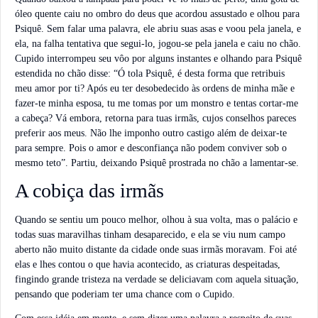
óleo quente caiu no ombro do deus que acordou assustado e olhou para
Psiquê. Sem falar uma palavra, ele abriu suas asas e voou pela janela, e
ela, na falha tentativa que segui-lo, jogou-se pela janela e caiu no chão.
Cupido interrompeu seu vôo por alguns instantes e olhando para Psiquê
estendida no chão disse: “Ó tola Psiquê, é desta forma que retribuis
meu amor por ti? Após eu ter desobedecido às ordens de minha mãe e
fazer-te minha esposa, tu me tomas por um monstro e tentas cortar-me
a cabeça? Vá embora, retorna para tuas irmãs, cujos conselhos pareces
preferir aos meus. Não lhe imponho outro castigo além de deixar-te
para sempre. Pois o amor e desconfiança não podem conviver sob o
mesmo teto”. Partiu, deixando Psiquê prostrada no chão a lamentar-se.
A cobiça das irmãs
Quando se sentiu um pouco melhor, olhou à sua volta, mas o palácio e
todas suas maravilhas tinham desaparecido, e ela se viu num campo
aberto não muito distante da cidade onde suas irmãs moravam. Foi até
elas e lhes contou o que havia acontecido, as criaturas despeitadas,
fingindo grande tristeza na verdade se deliciavam com aquela situação,
pensando que poderiam ter uma chance com o Cupido.