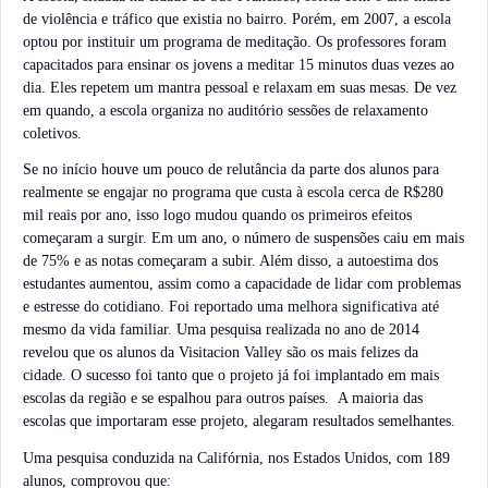
de violência e tráfico que existia no bairro. Porém, em 2007, a escola
optou por instituir um programa de meditação. Os professores foram
capacitados para ensinar os jovens a meditar 15 minutos duas vezes ao
dia. Eles repetem um mantra pessoal e relaxam em suas mesas. De vez
em quando, a escola organiza no auditório sessões de relaxamento
coletivos.
Se no início houve um pouco de relutância da parte dos alunos para
realmente se engajar no programa que custa à escola cerca de R$280
mil reais por ano, isso logo mudou quando os primeiros efeitos
começaram a surgir. Em um ano, o número de suspensões caiu em mais
de 75% e as notas começaram a subir. Além disso, a autoestima dos
estudantes aumentou, assim como a capacidade de lidar com problemas
e estresse do cotidiano. Foi reportado uma melhora significativa até
mesmo da vida familiar. Uma pesquisa realizada no ano de 2014
revelou que os alunos da Visitacion Valley são os mais felizes da
cidade. O sucesso foi tanto que o projeto já foi implantado em mais
escolas da região e se espalhou para outros países. A maioria das
escolas que importaram esse projeto, alegaram resultados semelhantes.
Uma pesquisa conduzida na Califórnia, nos Estados Unidos, com 189
alunos, comprovou que: