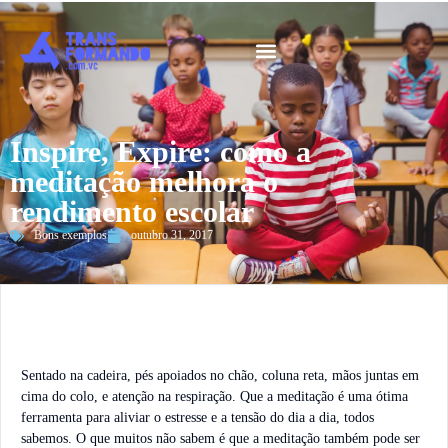
Guia 2026
Inspire, Expire: como a
meditação melhora o
rendimento escolar
Bons exemplos
outubro 31, 2017
Sentado na cadeira, pés apoiados no chão, coluna reta, mãos juntas em
cima do colo, e atenção na respiração. Que a meditação é uma ótima
ferramenta para aliviar o estresse e a tensão do dia a dia, todos
sabemos. O que muitos não sabem é que a meditação também pode ser