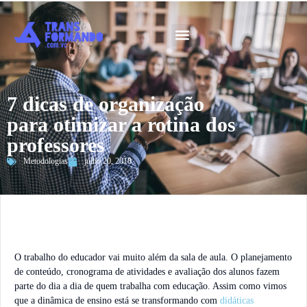
Guia 2026
7 dicas de organização
para otimizar a rotina dos
professores
Metodologias
julho 20, 2018
O trabalho do educador vai muito além da sala de aula. O planejamento
de conteúdo, cronograma de atividades e avaliação dos alunos fazem
parte do dia a dia de quem trabalha com educação. Assim como vimos
que a dinâmica de ensino está se transformando com
didáticas