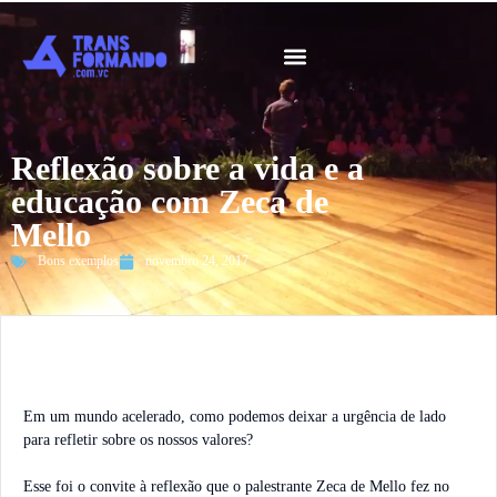
Guia 2026
Reflexão sobre a vida e a
educação com Zeca de
Mello
Bons exemplos
novembro 24, 2017
Em um mundo acelerado, como podemos deixar a urgência de lado
para refletir sobre os nossos valores?
Esse foi o convite à reflexão que o palestrante Zeca de Mello fez no