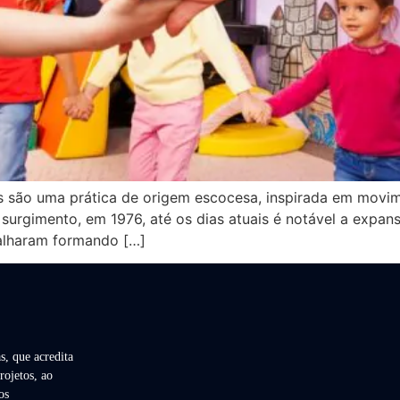
as são uma prática de origem escocesa, inspirada em movim
urgimento, em 1976, até os dias atuais é notável a expansã
alharam formando […]
s, que acredita
rojetos, ao
os