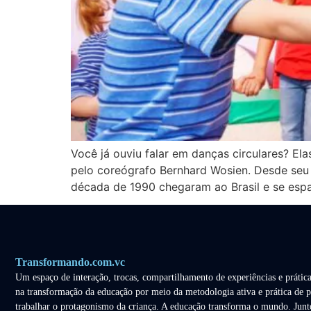
Você já ouviu falar em danças circulares? El
pelo coreógrafo Bernhard Wosien. Desde seu s
década de 1990 chegaram ao Brasil e se esp
Transformando.com.vc
Um espaço de interação, trocas, compartilhamento de experiências e prática
na transformação da educação por meio da metodologia ativa e prática de p
trabalhar o protagonismo da criança. A educação transforma o mundo. Junt