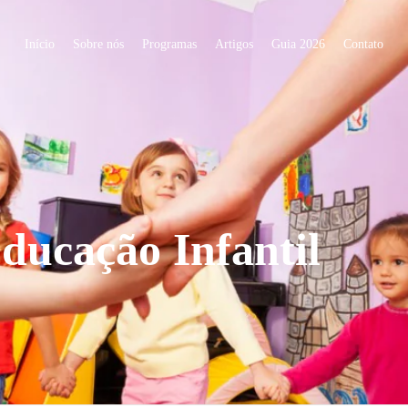
Início
Sobre nós
Programas
Artigos
Guia 2026
Contato
ducação Infantil