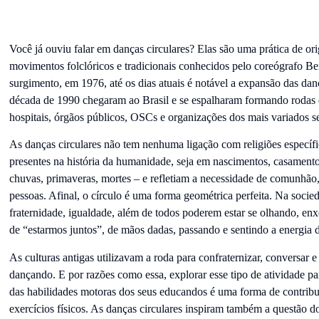
Você já ouviu falar em danças circulares? Elas são uma prática de or
movimentos folclóricos e tradicionais conhecidos pelo coreógrafo B
surgimento, em 1976, até os dias atuais é notável a expansão das danç
década de 1990 chegaram ao Brasil e se espalharam formando rodas e
hospitais, órgãos públicos, OSCs e organizações dos mais variados 
As danças circulares não tem nenhuma ligação com religiões específ
presentes na história da humanidade, seja em nascimentos, casamentos
chuvas, primaveras, mortes – e refletiam a necessidade de comunhão,
pessoas. Afinal, o círculo é uma forma geométrica perfeita. Na socied
fraternidade, igualdade, além de todos poderem estar se olhando, 
de “estarmos juntos”, de mãos dadas, passando e sentindo a energia 
As culturas antigas utilizavam a roda para confraternizar, conversar e
dançando. E por razões como essa, explorar esse tipo de atividade p
das habilidades motoras dos seus educandos é uma forma de contribui
exercícios físicos. As danças circulares inspiram também a questão d