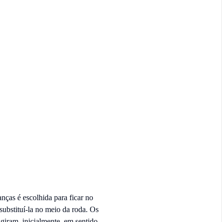
ças é escolhida para ficar no
substituí-la no meio da roda. Os
iram, inicialmente, em sentido