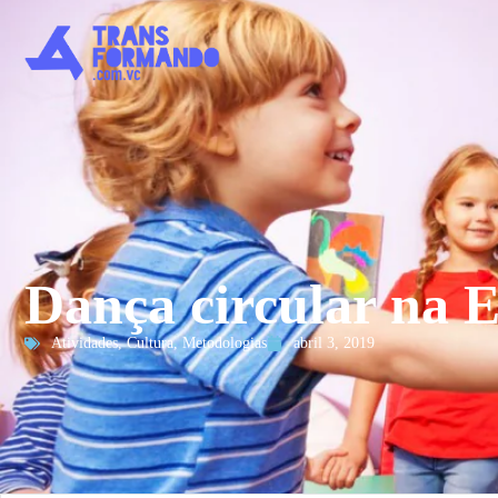
Dança circular na E
Atividades
,
Cultura
,
Metodologias
abril 3, 2019