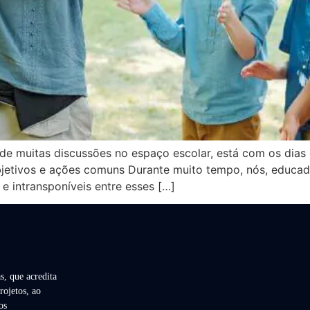
 muitas discussões no espaço escolar, está com os dias 
 objetivos e ações comuns Durante muito tempo, nós, educ
e intransponíveis entre esses […]
s, que acredita
rojetos, ao
os