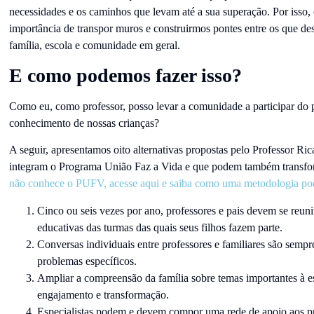
necessidades e os caminhos que levam até a sua superação. Por isso
importância de transpor muros e construirmos pontes entre os que de
família, escola e comunidade em geral.
E como podemos fazer isso?
Como eu, como professor, posso levar a comunidade a participar do 
conhecimento de nossas crianças?
A seguir, apresentamos oito alternativas propostas pelo Professor Ric
integram o Programa União Faz a Vida e que podem também transfor
não conhece o PUFV, acesse aqui e saiba como uma metodologia pod
Cinco ou seis vezes por ano, professores e pais devem se reunir
educativas das turmas das quais seus filhos fazem parte.
Conversas individuais entre professores e familiares são semp
problemas específicos.
Ampliar a compreensão da família sobre temas importantes à e
engajamento e transformação.
Especialistas podem e devem compor uma rede de apoio aos pro