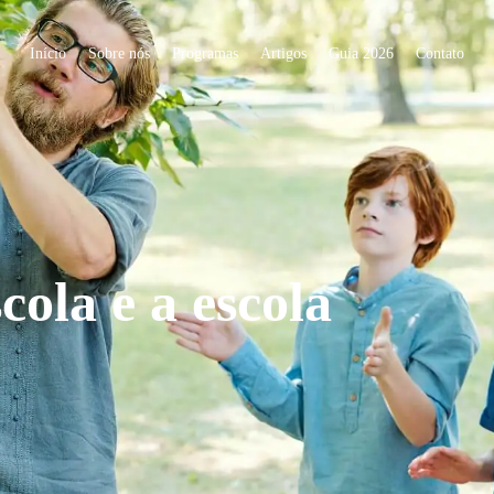
Início
Sobre nós
Programas
Artigos
Guia 2026
Contato
ola e a escola