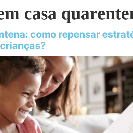
 em casa quarente
ntena: como repensar estraté
crianças?