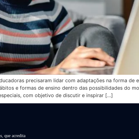
ducadoras precisaram lidar com adaptações na forma de e
bitos e formas de ensino dentro das possibilidades do m
peciais, com objetivo de discutir e inspirar […]
s, que acredita