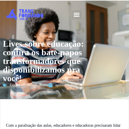
Guia 2026
Lives sobre educação:
confira os bate-papos
transformadores que
disponibilizamos pra
você!
Entrevistas
,
Notícias
,
Rotina
agosto 18, 2020
Com a paralisação das aulas, educadores e educadoras precisaram lidar