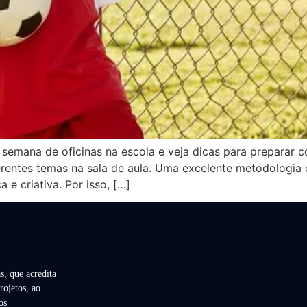
semana de oficinas na escola e veja dicas para preparar c
rentes temas na sala de aula. Uma excelente metodologia 
 e criativa. Por isso, […]
s, que acredita
rojetos, ao
os