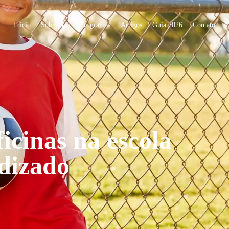
Início
Sobre nós
Programas
Artigos
Guia 2026
Contato
ficinas na escola
ndizado