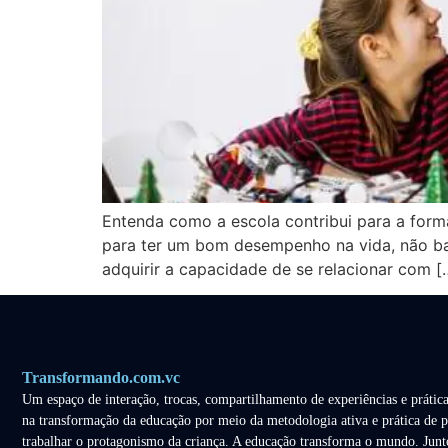
Entenda como a escola contribui para a for
para ter um bom desempenho na vida, não bas
adquirir a capacidade de se relacionar com [
Transformando.com.vc
Um espaço de interação, trocas, compartilhamento de experiências e prática
na transformação da educação por meio da metodologia ativa e prática de p
trabalhar o protagonismo da criança. A educação transforma o mundo. Junt