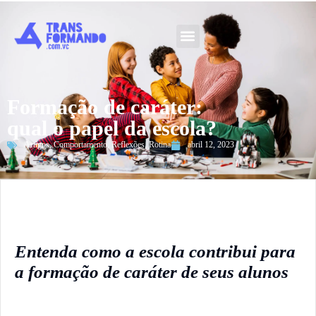
Guia 2026
Formação de caráter:
qual o papel da escola?
Artigos
,
Comportamento
,
Reflexões
,
Rotina
abril 12, 2023
Entenda como a escola contribui para
a formação de caráter de seus alunos