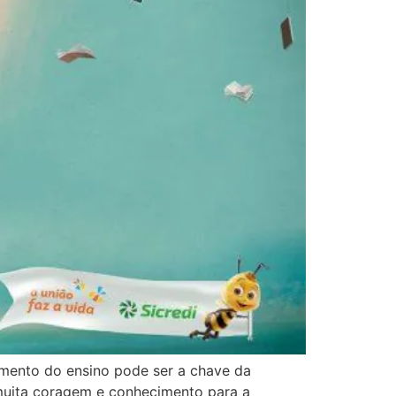
imento do ensino pode ser a chave da
 muita coragem e conhecimento para a