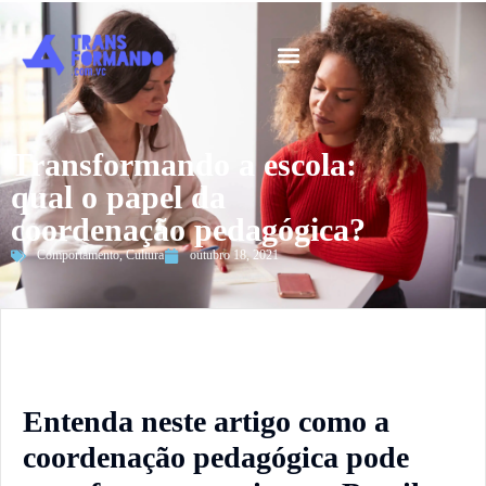
Guia 2026
Transformando a escola:
qual o papel da
coordenação pedagógica?
Comportamento
,
Cultura
outubro 18, 2021
Entenda neste artigo como a
coordenação pedagógica pode