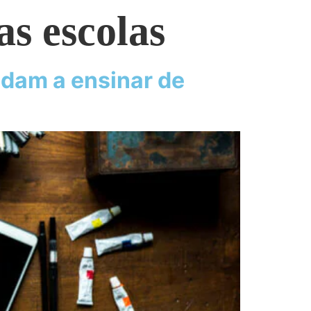
s escolas
udam a ensinar de