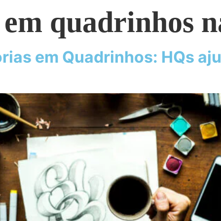
 em quadrinhos na
órias em Quadrinhos: HQs aj