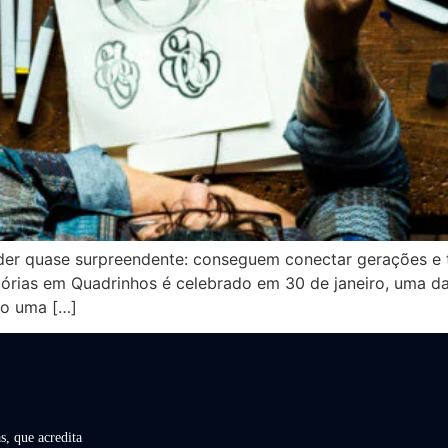
er quase surpreendente: conseguem conectar gerações e tr
stórias em Quadrinhos é celebrado em 30 de janeiro, uma da
mo uma […]
s, que acredita