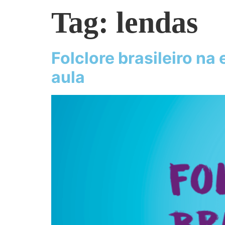
Tag:
lendas
Folclore brasileiro na
aula