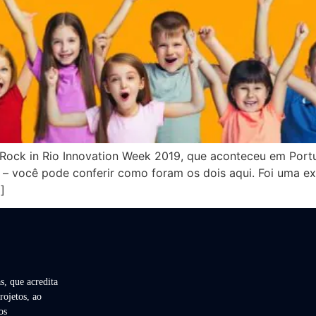
Rock in Rio Innovation Week 2019, que aconteceu em Portug
você pode conferir como foram os dois aqui. Foi uma exp
]
s, que acredita
rojetos, ao
os